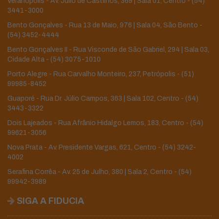
Veranópolis - Av. Júlio de Castilhos, 369 | Sala 01, Centro -
(54)
3441-3000
Bento Gonçalves - Rua 13 de Maio, 976 | Sala 04, São Bento -
(54) 3452-4444
Bento Gonçalves II - Rua Visconde de São Gabriel, 294 | Sala 03,
Cidade Alta -
(54) 3075-1010
Porto Alegre - Rua Carvalho Monteiro, 237, Petrópolis -
(51)
99985-8452
Guaporé - Rua Dr. Júlio Campos, 363 | Sala 102, Centro -
(54)
3443-3322
Dois Lajeados - Rua Afrânio Hidalgo Lemos, 183, Centro -
(54)
99621-3056
Nova Prata - Av. Presidente Vargas, 621, Centro -
(54) 3242-
4002
Serafina Corrêa - Av. 25 de Julho, 380 | Sala 2, Centro -
(54)
99942-3989
SIGA A FIDUCIA